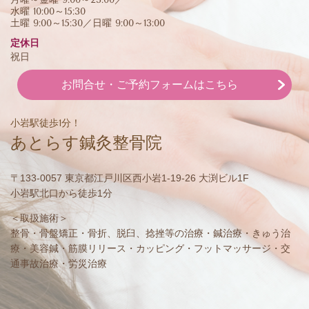
水曜 10:00～15:30
土曜 9:00～15:30／日曜 9:00～13:00
定休日
祝日
お問合せ・ご予約フォームはこちら
小岩駅徒歩1分！
あとらす鍼灸整骨院
〒133-0057 東京都江戸川区西小岩1-19-26 大渕ビル1F
小岩駅北口から徒歩1分
＜取扱施術＞
整骨・骨盤矯正・骨折、脱臼、捻挫等の治療・鍼治療・きゅう治
療・美容鍼・筋膜リリース・カッピング・フットマッサージ・交
通事故治療・労災治療