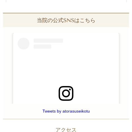
あとらす鍼灸整骨院
の口コミ・感想をもっと見る
当院の公式SNSはこちら
この投稿をInstagramで見る
Tweets by atorasuseikotu
アクセス