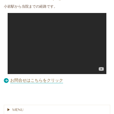
小岩駅から当院までの経路です。
あとらす鍼灸整骨院(@atorasu_seikotsuin)がシェアした投稿
お問合せはこちらをクリック
MENU